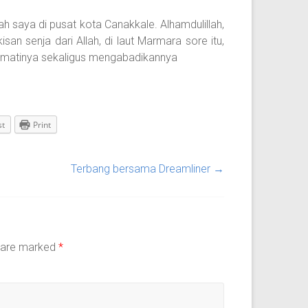
h saya di pusat kota Canakkale. Alhamdulillah,
san senja dari Allah, di laut Marmara sore itu,
kmatinya sekaligus mengabadikannya
st
Print
Terbang bersama Dreamliner
→
s are marked
*