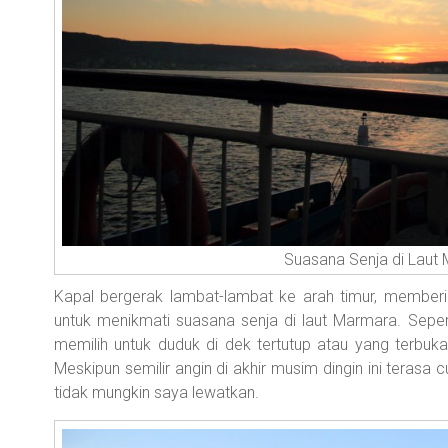
Suasana Senja di Laut 
Kapal bergerak lambat-lambat ke arah timur, member
untuk menikmati suasana senja di laut Marmara. Sepe
memilih untuk duduk di dek tertutup atau yang terbuka
Meskipun semilir angin di akhir musim dingin ini teras
tidak mungkin saya lewatkan.