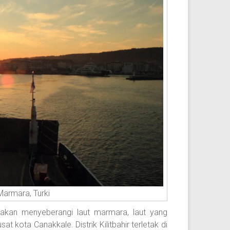
Marmara, Turki
akan menyeberangi laut marmara, laut yang
kota Canakkale. Distrik Kilitbahir terletak di