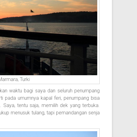
Marmara, Turki
ikan waktu bagi saya dan seluruh penumpang
rti pada umumnya kapal feri, penumpang bisa
. Saya, tentu saja, memilih dek yang terbuka.
a cukup menusuk tulang, tapi pemandangan senja