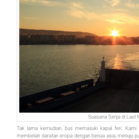
Suasana Senja di Laut 
Tak lama kemudian, bus memasuki kapal feri. Kami 
membelah daratan eropa dengan benua asia, menuju pusat 