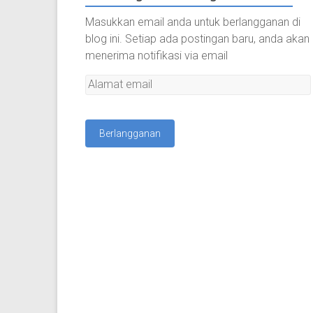
Masukkan email anda untuk berlangganan di
blog ini. Setiap ada postingan baru, anda akan
menerima notifikasi via email
A
l
a
m
a
t
e
m
a
i
l