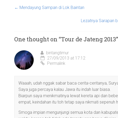
←
Mendayung Sampan di Lok Baintan
Lezatnya Sarapan b
One thought on “
Tour de Jateng 2013
”
bintangtimur
27/09/2013 at 17:12
Permalink
Waaah, udah nggak sabar baca cerita-ceritanya, Surya
Saya juga percaya kalau Jawa itu indah luar biasa.
Biarpun saya menikmatinya lewat kereta api dan bebe
empat, keindahan itu toh tetap saya nikmati sepenuh h
Smoga impian mengunjungi semua kota dan kabupaten i