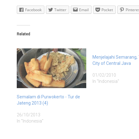
Facebook
Twitter
Email
Pocket
Pintere
Related
Menjelajahi Semarang, 
City of Central Java
01/02/2010
In "Indonesia"
Semalam di Purwokerto - Tur de
Jateng 2013 (4)
26/10/2013
In "Indonesia"