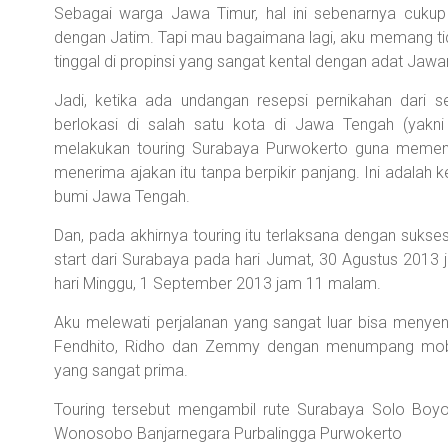
Sebagai warga Jawa Timur, hal ini sebenarnya cukup 
dengan Jatim. Tapi mau bagaimana lagi, aku memang t
tinggal di propinsi yang sangat kental dengan adat Jawan
Jadi, ketika ada undangan resepsi pernikahan dari s
berlokasi di salah satu kota di Jawa Tengah (yakni
melakukan touring Surabaya Purwokerto guna memenu
menerima ajakan itu tanpa berpikir panjang. Ini adalah
bumi Jawa Tengah.
Dan, pada akhirnya touring itu terlaksana dengan sukses
start dari Surabaya pada hari Jumat, 30 Agustus 2013 j
hari Minggu, 1 September 2013 jam 11 malam.
Aku melewati perjalanan yang sangat luar bisa menye
Fendhito, Ridho dan Zemmy dengan menumpang mobil 
yang sangat prima.
Touring tersebut mengambil rute Surabaya Solo Boy
Wonosobo Banjarnegara Purbalingga Purwokerto