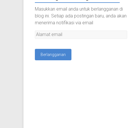
Masukkan email anda untuk berlangganan di
blog ini. Setiap ada postingan baru, anda akan
menerima notifikasi via email
A
l
a
m
a
t
e
m
a
i
l