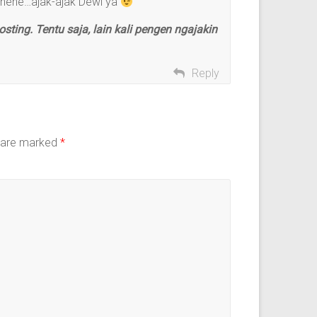
r…hehe…ajak-ajak Dewi ya
sting. Tentu saja, lain kali pengen ngajakin
Reply
s are marked
*