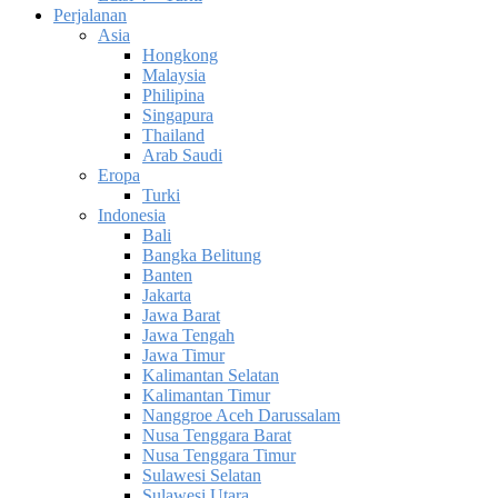
Perjalanan
Asia
Hongkong
Malaysia
Philipina
Singapura
Thailand
Arab Saudi
Eropa
Turki
Indonesia
Bali
Bangka Belitung
Banten
Jakarta
Jawa Barat
Jawa Tengah
Jawa Timur
Kalimantan Selatan
Kalimantan Timur
Nanggroe Aceh Darussalam
Nusa Tenggara Barat
Nusa Tenggara Timur
Sulawesi Selatan
Sulawesi Utara