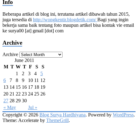
Info
Beberapa artikel di blog ini, terutama artikel dibawah tahun 2015,
juga tersedia di
http://wongkentir.blogdetik.com/
Bagi yang ingin
bekerja sama baik tentang foto maupun artikel bisa kontak vie email
ke surya00 [at] gmail [dot] com
Archive
Archive
June 2011
M
T
W
T
F
S
S
1
2
3
4
5
6
7
8
9
10
11
12
13
14
15
16
17
18
19
20
21
22
23
24
25
26
27
28
29
30
« May
Jul »
Copyright © 2026
Blog Surya Hardhiyana
. Powered by
WordPress
.
Theme: Accelerate by
ThemeGrill
.