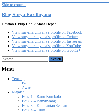
Skip to content
Blog Surya Hardhiyana
Catatan Hidup Untuk Masa Depan
View suryahardhiyana’s profile on Facebook
View suryahardhiyana’s profile on Twitter
View suryahardhiyana’s profile on Instagram
View suryahardhiyana’s profile on YouTube
View suryahardhiyana’s profile on Google+
Menu
Tentang
Profil
Award
Majalah
Edisi 1 – Ranu Kumbolo
Edisi 2 – Banyuwangi
Edisi 3 – Kalimantan Selatan
Edisi 4 – Turki