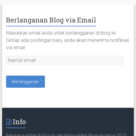
Berlanganan Blog via Email
Masukkan email anda untuk berlangganan di blog ini.
Setiap ada postingan baru, anda akan menerima notifikasi
via email
A
l
a
m
a
t
e
m
a
Info
i
l
Beberapa artikel di blog ini, terutama artikel dibawah tahun 2015,