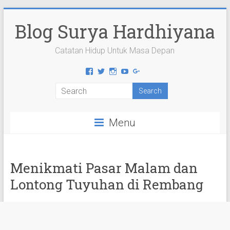
Skip
to
Blog Surya Hardhiyana
content
Catatan Hidup Untuk Masa Depan
View
View
View
View
View
suryahardhiyana’s
suryahardhiyana’s
suryahardhiyana’s
suryahardhiyana’s
suryahardhiyana’s
profile
profile
profile
profile
profile
on
on
on
on
on
Facebook
Twitter
Instagram
YouTube
Google+
Menu
Menikmati Pasar Malam dan
Lontong Tuyuhan di Rembang