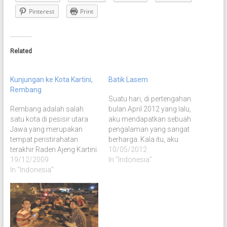
Pinterest
Print
Related
Kunjungan ke Kota Kartini,
Batik Lasem
Rembang
Suatu hari, di pertengahan
Rembang adalah salah
bulan April 2012 yang lalu,
satu kota di pesisir utara
aku mendapatkan sebuah
Jawa yang merupakan
pengalaman yang sangat
tempat peristirahatan
berharga. Kala itu, aku
terakhir Raden Ajeng Kartini.
tengah ditugaskan selama
10/05/2012
Tidak salah jika kota ini
19/12/2009
3 hari di kota Rembang.
In "Indonesia"
sangat kental dengan nama
In "Indonesia"
Pada hari kedua, Andreas,
Kartini, mulai dari sekolah
sahabatku sekaligus rekan
Kartini, Balai Kartini hingga
kerjaku di Rembang,
pantai Kartini. Aku bisa
mengajakku dan Mbak
dibilang beruntung
Yama ke kota Lasem.
mendapatkan kesempatan
Disana aku diajaknya