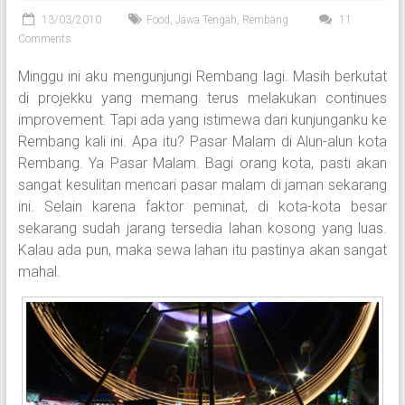
13/03/2010
Food
,
Jawa Tengah
,
Rembang
11
Comments
Minggu ini aku mengunjungi Rembang lagi. Masih berkutat
di projekku yang memang terus melakukan continues
improvement. Tapi ada yang istimewa dari kunjunganku ke
Rembang kali ini. Apa itu? Pasar Malam di Alun-alun kota
Rembang. Ya Pasar Malam. Bagi orang kota, pasti akan
sangat kesulitan mencari pasar malam di jaman sekarang
ini. Selain karena faktor peminat, di kota-kota besar
sekarang sudah jarang tersedia lahan kosong yang luas.
Kalau ada pun, maka sewa lahan itu pastinya akan sangat
mahal.