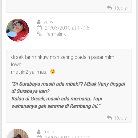
Reply
vany
21/03/2010 at 17:16
Permalink
di sekitar rmhkuw msh sering diadain pasar mlm
lowh…
met jln2 ya, mas..
“Di Surabaya masih ada mbak?? Mbak Vany tinggal
di Surabaya kan?
Kalau di Gresik, masih ada memang. Tapi
wahananya gak serame di Rembang ini.”
Reply
mala
23/03/2010 at 14:10