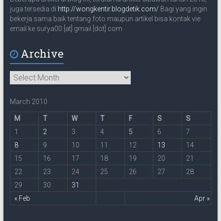
juga tersedia di
http://wongkentir.blogdetik.com/
Bagi yang ingin
bekerja sama baik tentang foto maupun artikel bisa kontak vie
email ke surya00 [at] gmail [dot] com
Archive
Archive
March 2010
M
T
W
T
F
S
S
1
2
3
4
5
6
7
8
9
10
11
12
13
14
15
16
17
18
19
20
21
22
23
24
25
26
27
28
29
30
31
« Feb
Apr »