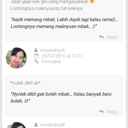
Jalan jalan kek gini yang mengasyikkan
Lontongnya maknyussss tuh keknya
“Asyik memang mbak. Lebih Asyik lagi kalau rame2…
Lontongnya memang maknyuss mbak.. :)”
Reply
erryandriyati
26/03/2010 at 12:57
Permalink
*colek dikit ah*
“Nyolek dikit gak boleh mbak… Kalau banyak baru
boleh, :D”
Reply
erryandriyati