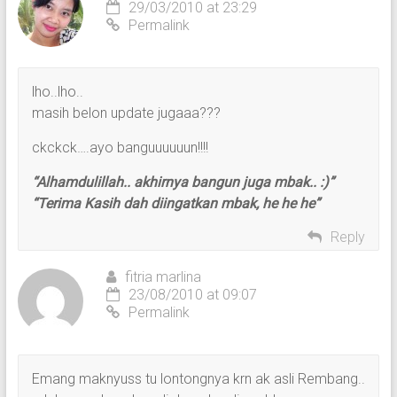
29/03/2010 at 23:29
Permalink
lho..lho..
masih belon update jugaaa???
ckckck….ayo banguuuuuun!!!!
“Alhamdulillah.. akhirnya bangun juga mbak.. :)”
“Terima Kasih dah diingatkan mbak, he he he”
Reply
fitria marlina
23/08/2010 at 09:07
Permalink
Emang maknyuss tu lontongnya krn ak asli Rembang..