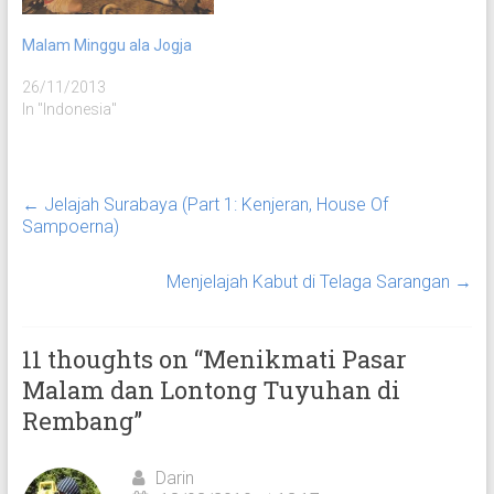
mengunjungi salah satu
mengunjungi salah satu…
kota bersejarah di Pulau
Malam Minggu ala Jogja
Jawa…
26/11/2013
In "Indonesia"
←
Jelajah Surabaya (Part 1: Kenjeran, House Of
Sampoerna)
Menjelajah Kabut di Telaga Sarangan
→
11 thoughts on “
Menikmati Pasar
Malam dan Lontong Tuyuhan di
Rembang
”
Darin