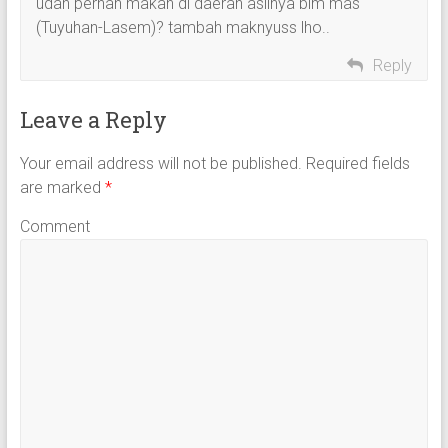
udah pernah makan di daerah aslinya blm mas
(Tuyuhan-Lasem)? tambah maknyuss lho..
Reply
Leave a Reply
Your email address will not be published.
Required fields
are marked
*
Comment