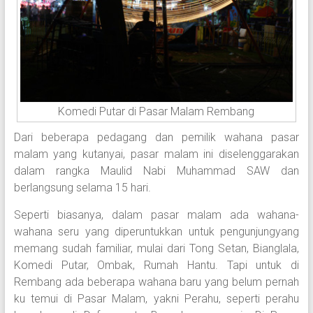
Komedi Putar di Pasar Malam Rembang
Dari beberapa pedagang dan pemilik wahana pasar
malam yang kutanyai, pasar malam ini diselenggarakan
dalam rangka Maulid Nabi Muhammad SAW dan
berlangsung selama 15 hari.
Seperti biasanya, dalam pasar malam ada wahana-
wahana seru yang diperuntukkan untuk pengunjungyang
memang sudah familiar, mulai dari Tong Setan, Bianglala,
Komedi Putar, Ombak, Rumah Hantu. Tapi untuk di
Rembang ada beberapa wahana baru yang belum pernah
ku temui di Pasar Malam, yakni Perahu, seperti perahu