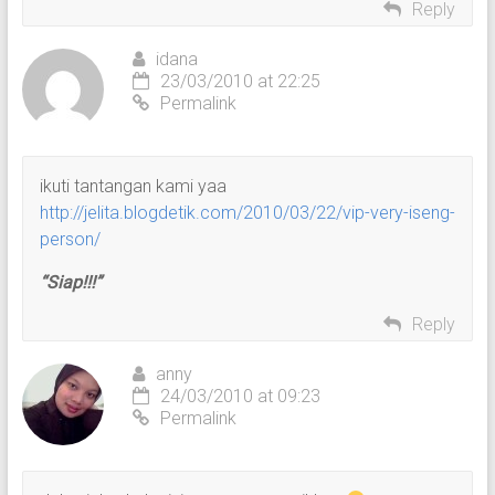
Reply
idana
23/03/2010 at 22:25
Permalink
ikuti tantangan kami yaa
http://jelita.blogdetik.com/2010/03/22/vip-very-iseng-
person/
“Siap!!!”
Reply
anny
24/03/2010 at 09:23
Permalink