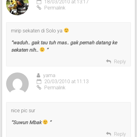
18/03/2010 at 13:17
Permalink
mirip sekaten di Solo ya
“waduh.. gak tau tuh mas.. gak pernah datang ke
sekaten nih..
“
Reply
yama
20/03/2010 at 11:13
Permalink
nice pic sur
“Suwun Mbak
“
Reply