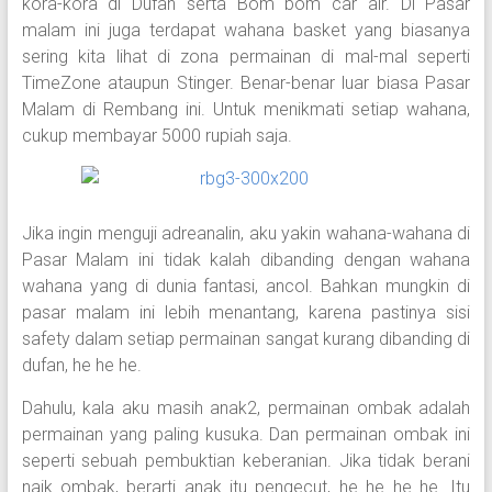
kora-kora di Dufan serta Bom bom car air. Di Pasar
malam ini juga terdapat wahana basket yang biasanya
sering kita lihat di zona permainan di mal-mal seperti
TimeZone ataupun Stinger. Benar-benar luar biasa Pasar
Malam di Rembang ini. Untuk menikmati setiap wahana,
cukup membayar 5000 rupiah saja.
Jika ingin menguji adreanalin, aku yakin wahana-wahana di
Pasar Malam ini tidak kalah dibanding dengan wahana
wahana yang di dunia fantasi, ancol. Bahkan mungkin di
pasar malam ini lebih menantang, karena pastinya sisi
safety dalam setiap permainan sangat kurang dibanding di
dufan, he he he.
Dahulu, kala aku masih anak2, permainan ombak adalah
permainan yang paling kusuka. Dan permainan ombak ini
seperti sebuah pembuktian keberanian. Jika tidak berani
naik ombak, berarti anak itu pengecut, he he he he. Itu