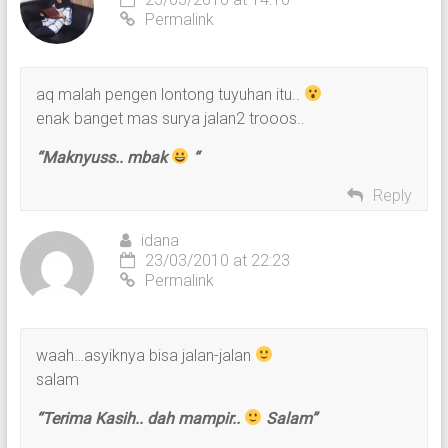
Permalink
aq malah pengen lontong tuyuhan itu..
enak banget mas surya jalan2 trooos..
“Maknyuss.. mbak
“
Reply
idana
23/03/2010 at 22:23
Permalink
waah…asyiknya bisa jalan-jalan
salam
“Terima Kasih.. dah mampir..
Salam”